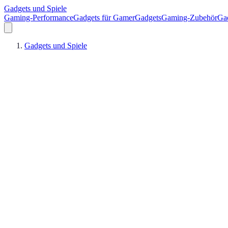
Gadgets und Spiele
Gaming-Performance
Gadgets für Gamer
Gadgets
Gaming-Zubehör
Ga
Gadgets und Spiele