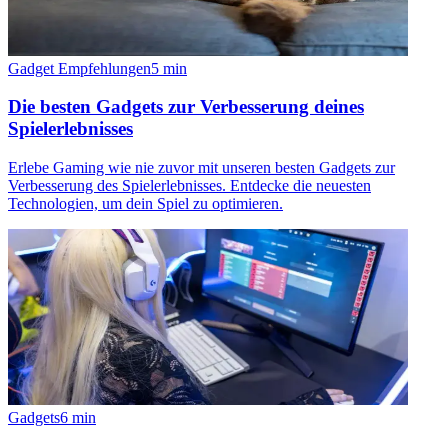
Gadget Empfehlungen
5
min
Die besten Gadgets zur Verbesserung deines
Spielerlebnisses
Erlebe Gaming wie nie zuvor mit unseren besten Gadgets zur
Verbesserung des Spielerlebnisses. Entdecke die neuesten
Technologien, um dein Spiel zu optimieren.
Gadgets
6
min