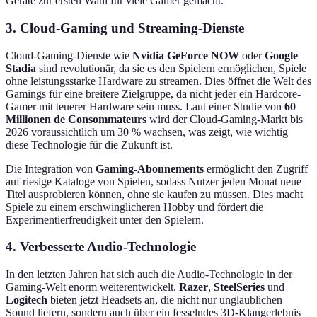
Geräte zur ersten Wahl für viele Gamer gemacht.
3. Cloud-Gaming und Streaming-Dienste
Cloud-Gaming-Dienste wie
Nvidia GeForce NOW
oder
Google
Stadia
sind revolutionär, da sie es den Spielern ermöglichen, Spiele
ohne leistungsstarke Hardware zu streamen. Dies öffnet die Welt des
Gamings für eine breitere Zielgruppe, da nicht jeder ein Hardcore-
Gamer mit teuerer Hardware sein muss. Laut einer Studie von
60
Millionen de Consommateurs
wird der Cloud-Gaming-Markt bis
2026 voraussichtlich um 30 % wachsen, was zeigt, wie wichtig
diese Technologie für die Zukunft ist.
Die Integration von
Gaming-Abonnements
ermöglicht den Zugriff
auf riesige Kataloge von Spielen, sodass Nutzer jeden Monat neue
Titel ausprobieren können, ohne sie kaufen zu müssen. Dies macht
Spiele zu einem erschwinglicheren Hobby und fördert die
Experimentierfreudigkeit unter den Spielern.
4. Verbesserte Audio-Technologie
In den letzten Jahren hat sich auch die Audio-Technologie in der
Gaming-Welt enorm weiterentwickelt.
Razer
,
SteelSeries
und
Logitech
bieten jetzt Headsets an, die nicht nur unglaublichen
Sound liefern, sondern auch über ein fesselndes 3D-Klangerlebnis