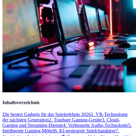
Inhaltsverzeichnis
Die besten Gadgets für das Spielerlebnis 2026
1. VR-Technologie
der nächsten Generation
2. Tragbare Gaming-Geräte
3. Cloud-
Gaming und Streaming-Dienste
4. Verbesserte Audio-Technologie
5.
Intelligente Gaming-Möbel
6. KI-gesteuerte Spielcharaktere
7.