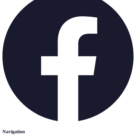
Navigation