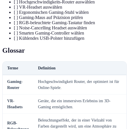
[ ] Hochgeschwindigkeits-Router auswählen
[ ] VR-Headset auswählen
[ ] Ergonomischen Gaming-Stuhl wählen
[ ] Gaming-Maus auf Präzision prüfen
[ ] RGB-beleuchtete Gaming-Tastatur finden
[ ] Noise-Cancelling Headset auswählen
[ ] Smarten Gaming-Controller wählen
[ ] Kühlendes USB-Polster hinzufügen
Glossar
Terme
Definition
Gaming-
Hochgeschwindigkeit Router, der optimiert ist für
Router
Online-Spiele.
VR-
Geräte, die ein immersives Erlebniss im 3D-
Headsets
Gaming ermöglichen.
Beleuchtungseffekt, der in einer Vielzahl von
RGB-
Farben dargestellt wird, um eine Atmosphäre zu