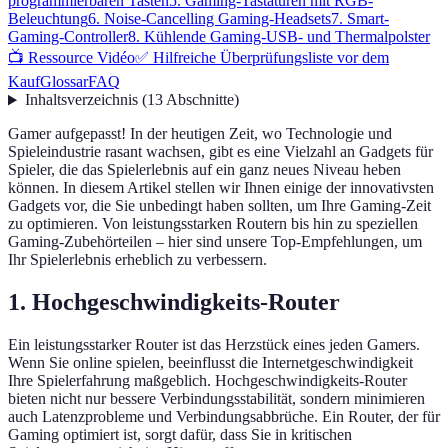
programmierbaren Tasten
5. Gaming-Tastaturen mit RGB-
Beleuchtung
6. Noise-Cancelling Gaming-Headsets
7. Smart-
Gaming-Controller
8. Kühlende Gaming-USB- und Thermalpolster
📺 Ressource Vidéo
✅ Hilfreiche Überprüfungsliste vor dem
Kauf
Glossar
FAQ
Inhaltsverzeichnis
(
13
Abschnitte
)
Gamer aufgepasst! In der heutigen Zeit, wo Technologie und
Spieleindustrie rasant wachsen, gibt es eine Vielzahl an Gadgets für
Spieler, die das Spielerlebnis auf ein ganz neues Niveau heben
können. In diesem Artikel stellen wir Ihnen einige der innovativsten
Gadgets vor, die Sie unbedingt haben sollten, um Ihre Gaming-Zeit
zu optimieren. Von leistungsstarken Routern bis hin zu speziellen
Gaming-Zubehörteilen – hier sind unsere Top-Empfehlungen, um
Ihr Spielerlebnis erheblich zu verbessern.
1. Hochgeschwindigkeits-Router
Ein leistungsstarker Router ist das Herzstück eines jeden Gamers.
Wenn Sie online spielen, beeinflusst die Internetgeschwindigkeit
Ihre Spielerfahrung maßgeblich. Hochgeschwindigkeits-Router
bieten nicht nur bessere Verbindungsstabilität, sondern minimieren
auch Latenzprobleme und Verbindungsabbrüche. Ein Router, der für
Gaming optimiert ist, sorgt dafür, dass Sie in kritischen