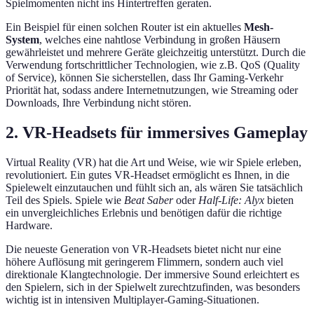
Spielmomenten nicht ins Hintertreffen geraten.
Ein Beispiel für einen solchen Router ist ein aktuelles
Mesh-
System
, welches eine nahtlose Verbindung in großen Häusern
gewährleistet und mehrere Geräte gleichzeitig unterstützt. Durch die
Verwendung fortschrittlicher Technologien, wie z.B. QoS (Quality
of Service), können Sie sicherstellen, dass Ihr Gaming-Verkehr
Priorität hat, sodass andere Internetnutzungen, wie Streaming oder
Downloads, Ihre Verbindung nicht stören.
2. VR-Headsets für immersives Gameplay
Virtual Reality (VR) hat die Art und Weise, wie wir Spiele erleben,
revolutioniert. Ein gutes VR-Headset ermöglicht es Ihnen, in die
Spielewelt einzutauchen und fühlt sich an, als wären Sie tatsächlich
Teil des Spiels. Spiele wie
Beat Saber
oder
Half-Life: Alyx
bieten
ein unvergleichliches Erlebnis und benötigen dafür die richtige
Hardware.
Die neueste Generation von VR-Headsets bietet nicht nur eine
höhere Auflösung mit geringerem Flimmern, sondern auch viel
direktionale Klangtechnologie. Der immersive Sound erleichtert es
den Spielern, sich in der Spielwelt zurechtzufinden, was besonders
wichtig ist in intensiven Multiplayer-Gaming-Situationen.