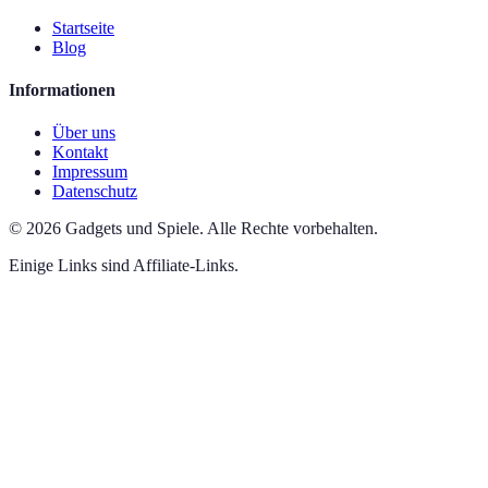
Startseite
Blog
Informationen
Über uns
Kontakt
Impressum
Datenschutz
©
2026
Gadgets und Spiele
.
Alle Rechte vorbehalten.
Einige Links sind Affiliate-Links.