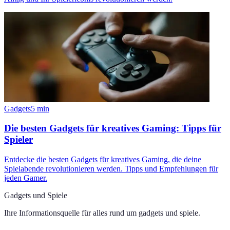
Gadgets
5
min
Die besten Gadgets für kreatives Gaming: Tipps für
Spieler
Entdecke die besten Gadgets für kreatives Gaming, die deine
Spielabende revolutionieren werden. Tipps und Empfehlungen für
jeden Gamer.
Gadgets und Spiele
Ihre Informationsquelle für alles rund um
gadgets und spiele
.