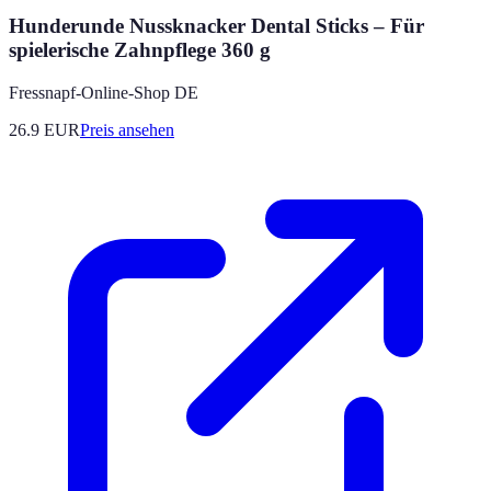
Hunderunde Nussknacker Dental Sticks – Für
spielerische Zahnpflege 360 g
Fressnapf-Online-Shop DE
26.9
EUR
Preis ansehen