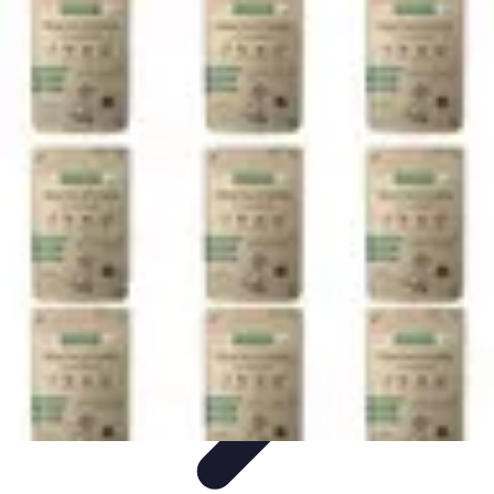
Gadgets und Spiele
Gaming-Performance
Gadgets für Gamer
Gadgets
Gaming-
Zubehör
Gadget Empfehlungen
Gadgets und Spiele