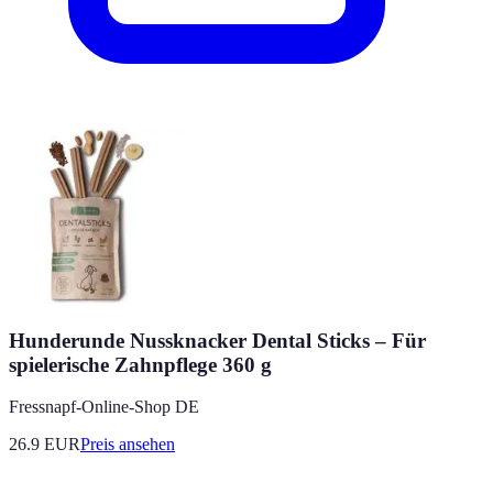
Hunderunde Nussknacker Dental Sticks – Für
spielerische Zahnpflege 360 g
Fressnapf-Online-Shop DE
26.9
EUR
Preis ansehen