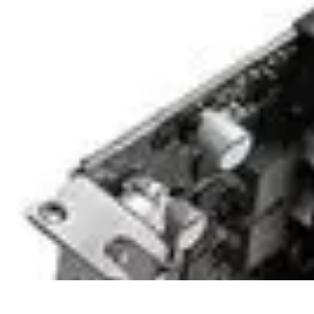
Gadgets und Spiele
Gaming-Performance
Gadgets für Gamer
Gadgets
Gaming-Zubehör
Ga
Gadgets und Spiele