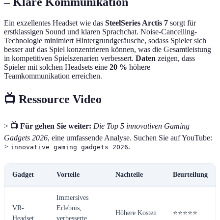
– Klare Kommunikation
Ein exzellentes Headset wie das
SteelSeries Arctis 7
sorgt für
erstklassigen Sound und klaren Sprachchat. Noise-Cancelling-
Technologie minimiert Hintergrundgeräusche, sodass Spieler sich
besser auf das Spiel konzentrieren können, was die Gesamtleistung
in kompetitiven Spielszenarien verbessert.
Daten
zeigen, dass
Spieler mit solchen Headsets eine
20 %
höhere
Teamkommunikation erreichen.
📺 Ressource Video
>
📺 Für gehen Sie weiter:
Die Top 5 innovativen Gaming
Gadgets 2026
, eine umfassende Analyse. Suchen Sie auf YouTube:
>
.
innovative gaming gadgets 2026
Gadget
Vorteile
Nachteile
Beurteilung
Immersives
VR-
Erlebnis,
Höhere Kosten
⭐⭐⭐⭐⭐
Headset
verbesserte