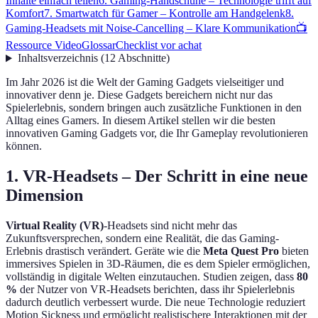
Inhalte einfach teilen
6. Gaming-Handschuhe – Technologie trifft auf
Komfort
7. Smartwatch für Gamer – Kontrolle am Handgelenk
8.
Gaming-Headsets mit Noise-Cancelling – Klare Kommunikation
📺
Ressource Video
Glossar
Checklist vor achat
Inhaltsverzeichnis
(
12
Abschnitte
)
Im Jahr 2026 ist die Welt der Gaming Gadgets vielseitiger und
innovativer denn je. Diese Gadgets bereichern nicht nur das
Spielerlebnis, sondern bringen auch zusätzliche Funktionen in den
Alltag eines Gamers. In diesem Artikel stellen wir die besten
innovativen Gaming Gadgets vor, die Ihr Gameplay revolutionieren
können.
1. VR-Headsets – Der Schritt in eine neue
Dimension
Virtual Reality (VR)
-Headsets sind nicht mehr das
Zukunftsversprechen, sondern eine Realität, die das Gaming-
Erlebnis drastisch verändert. Geräte wie die
Meta Quest Pro
bieten
immersives Spielen in 3D-Räumen, die es dem Spieler ermöglichen,
vollständig in digitale Welten einzutauchen. Studien zeigen, dass
80
%
der Nutzer von VR-Headsets berichten, dass ihr Spielerlebnis
dadurch deutlich verbessert wurde. Die neue Technologie reduziert
Motion Sickness und ermöglicht realistischere Interaktionen mit der