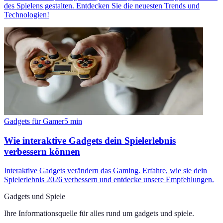
des Spielens gestalten. Entdecken Sie die neuesten Trends und
Technologien!
Gadgets für Gamer
5
min
Wie interaktive Gadgets dein Spielerlebnis
verbessern können
Interaktive Gadgets verändern das Gaming. Erfahre, wie sie dein
Spielerlebnis 2026 verbessern und entdecke unsere Empfehlungen.
Gadgets und Spiele
Ihre Informationsquelle für alles rund um
gadgets und spiele
.