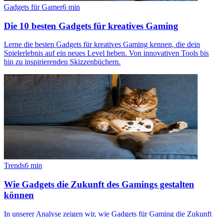
Gadgets für Gamer
6
min
Die 10 besten Gadgets für kreatives Gaming
Lerne die besten Gadgets für kreatives Gaming kennen, die dein
Spielerlebnis auf ein neues Level heben. Von innovativen Tools bis
hin zu inspirierenden Skizzenbüchern.
Trends
6
min
Wie Gadgets die Zukunft des Gamings gestalten
können
In unserer Analyse zeigen wir, wie Gadgets für Gaming die Zukunft