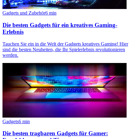
Gadgets und Zubehör
6
min
Die besten Gadgets für ein kreatives Gaming-
Erlebnis
Tauchen Sie ein in die Welt der Gadgets kreatives Gaming! Hier
sind die besten Neuheiten, die Ihr Spielerlebnis revolutionieren
werden.
Gadgets
6
min
Die besten tragbaren Gadgets für Gamer: