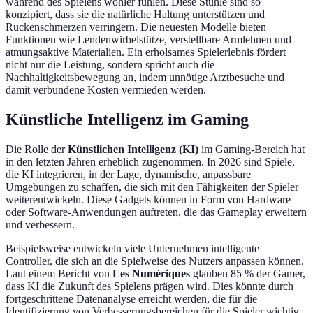
während des Spielens wohler fühlen. Diese Stühle sind so
konzipiert, dass sie die natürliche Haltung unterstützen und
Rückenschmerzen verringern. Die neuesten Modelle bieten
Funktionen wie Lendenwirbelstütze, verstellbare Armlehnen und
atmungsaktive Materialien. Ein erholsames Spielerlebnis fördert
nicht nur die Leistung, sondern spricht auch die
Nachhaltigkeitsbewegung an, indem unnötige Arztbesuche und
damit verbundene Kosten vermieden werden.
Künstliche Intelligenz im Gaming
Die Rolle der
Künstlichen Intelligenz (KI)
im Gaming-Bereich hat
in den letzten Jahren erheblich zugenommen. In 2026 sind Spiele,
die KI integrieren, in der Lage, dynamische, anpassbare
Umgebungen zu schaffen, die sich mit den Fähigkeiten der Spieler
weiterentwickeln. Diese Gadgets können in Form von Hardware
oder Software-Anwendungen auftreten, die das Gameplay erweitern
und verbessern.
Beispielsweise entwickeln viele Unternehmen intelligente
Controller, die sich an die Spielweise des Nutzers anpassen können.
Laut einem Bericht von
Les Numériques
glauben 85 % der Gamer,
dass KI die Zukunft des Spielens prägen wird. Dies könnte durch
fortgeschrittene Datenanalyse erreicht werden, die für die
Identifizierung von Verbesserungsbereichen für die Spieler wichtig