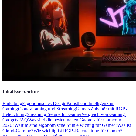
Inhaltsverzeichnis
Einleitung
Ergonomisches Design
Künstliche Intelligenz im
Gaming
Cloud-Gaming und Streaming
Gamer-Zubehör mit RGB-
Beleuchtung
Streaming-Setups für Gamer
Vergleich von Gaming-
Gadgets
FAQ
Was sind die besten neuen Gadgets für Gamer in
2026?
Warum sind ergonomische Stühle wichtig für Gamer?
Was ist
Cloud-Gaming?
Wie wichtig ist RGB-Beleuchtung für Gamer?