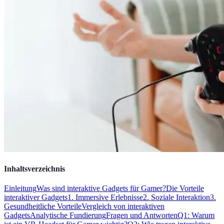
Inhaltsverzeichnis
Einleitung
Was sind interaktive Gadgets für Gamer?
Die Vorteile
interaktiver Gadgets
1. Immersive Erlebnisse
2. Soziale Interaktion
3.
Gesundheitliche Vorteile
Vergleich von interaktiven
Gadgets
Analytische Fundierung
Fragen und Antworten
Q1: Warum