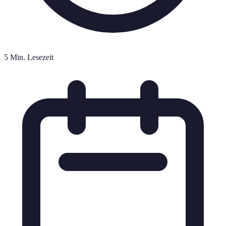
5 Min. Lesezeit