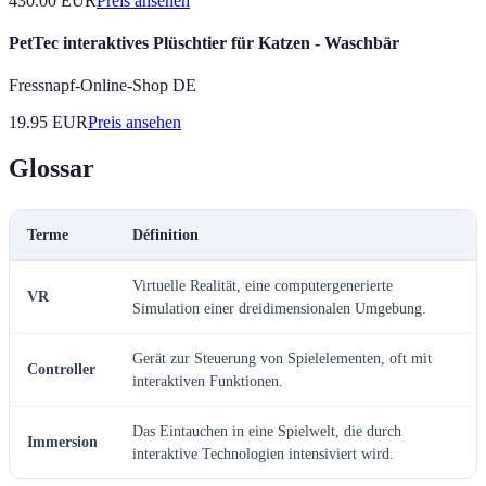
430.00
EUR
Preis ansehen
PetTec interaktives Plüschtier für Katzen - Waschbär
Fressnapf-Online-Shop DE
19.95
EUR
Preis ansehen
Glossar
Terme
Définition
Virtuelle Realität, eine computergenerierte
VR
Simulation einer dreidimensionalen Umgebung.
Gerät zur Steuerung von Spielelementen, oft mit
Controller
interaktiven Funktionen.
Das Eintauchen in eine Spielwelt, die durch
Immersion
interaktive Technologien intensiviert wird.