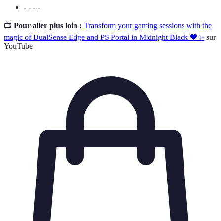
- - ---
📺
Pour aller plus loin :
Transform your gaming sessions with the
magic of DualSense Edge and PS Portal in Midnight Black 🖤✨
sur
YouTube