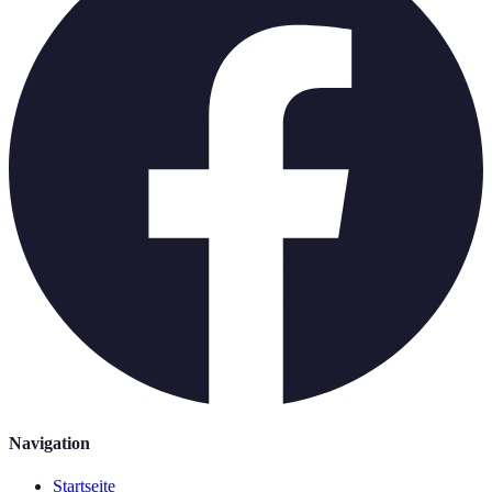
Navigation
Startseite