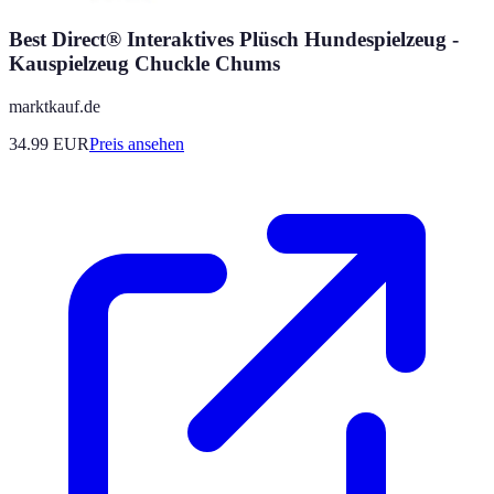
Best Direct® Interaktives Plüsch Hundespielzeug -
Kauspielzeug Chuckle Chums
marktkauf.de
34.99
EUR
Preis ansehen