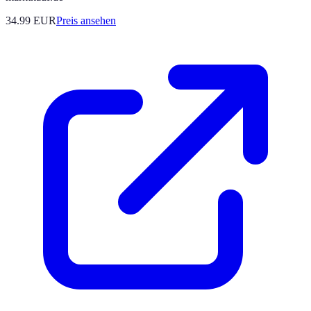
34.99
EUR
Preis ansehen