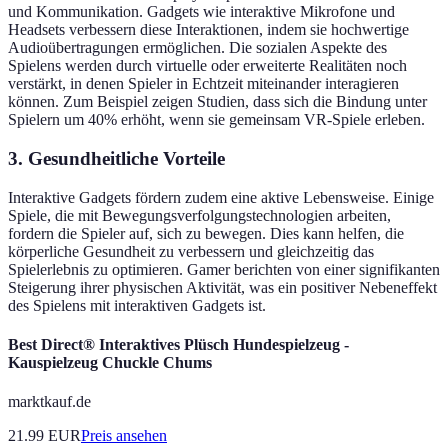
und Kommunikation. Gadgets wie interaktive Mikrofone und
Headsets verbessern diese Interaktionen, indem sie hochwertige
Audioübertragungen ermöglichen. Die sozialen Aspekte des
Spielens werden durch virtuelle oder erweiterte Realitäten noch
verstärkt, in denen Spieler in Echtzeit miteinander interagieren
können. Zum Beispiel zeigen Studien, dass sich die Bindung unter
Spielern um 40% erhöht, wenn sie gemeinsam VR-Spiele erleben.
3. Gesundheitliche Vorteile
Interaktive Gadgets fördern zudem eine aktive Lebensweise. Einige
Spiele, die mit Bewegungsverfolgungstechnologien arbeiten,
fordern die Spieler auf, sich zu bewegen. Dies kann helfen, die
körperliche Gesundheit zu verbessern und gleichzeitig das
Spielerlebnis zu optimieren. Gamer berichten von einer signifikanten
Steigerung ihrer physischen Aktivität, was ein positiver Nebeneffekt
des Spielens mit interaktiven Gadgets ist.
Best Direct® Interaktives Plüsch Hundespielzeug -
Kauspielzeug Chuckle Chums
marktkauf.de
21.99
EUR
Preis ansehen