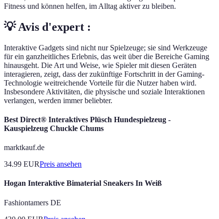
Fitness und können helfen, im Alltag aktiver zu bleiben.
💡 Avis d'expert :
Interaktive Gadgets sind nicht nur Spielzeuge; sie sind Werkzeuge
für ein ganzheitliches Erlebnis, das weit über die Bereiche Gaming
hinausgeht. Die Art und Weise, wie Spieler mit diesen Geräten
interagieren, zeigt, dass der zukünftige Fortschritt in der Gaming-
Technologie weitreichende Vorteile für die Nutzer haben wird.
Insbesondere Aktivitäten, die physische und soziale Interaktionen
verlangen, werden immer beliebter.
Best Direct® Interaktives Plüsch Hundespielzeug -
Kauspielzeug Chuckle Chums
marktkauf.de
34.99
EUR
Preis ansehen
Hogan Interaktive Bimaterial Sneakers In Weiß
Fashiontamers DE