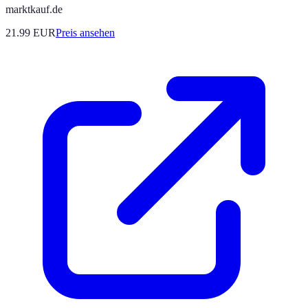
marktkauf.de
21.99
EUR
Preis ansehen