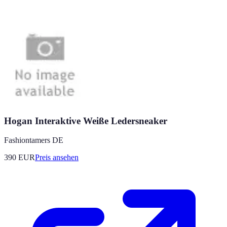
Hogan Interaktive Weiße Ledersneaker
Fashiontamers DE
390
EUR
Preis ansehen