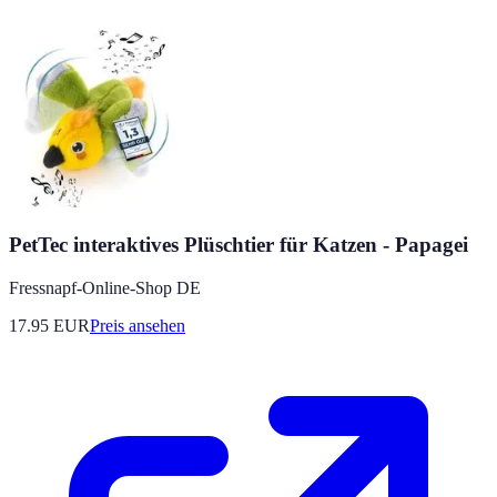
PetTec interaktives Plüschtier für Katzen - Papagei
Fressnapf-Online-Shop DE
17.95
EUR
Preis ansehen