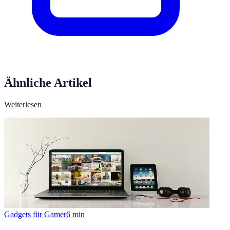
Ähnliche Artikel
Weiterlesen
Gadgets für Gamer
6
min