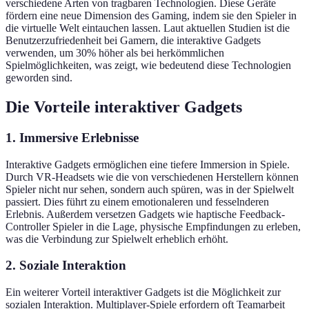
verschiedene Arten von tragbaren Technologien. Diese Geräte
fördern eine neue Dimension des Gaming, indem sie den Spieler in
die virtuelle Welt eintauchen lassen. Laut aktuellen Studien ist die
Benutzerzufriedenheit bei Gamern, die interaktive Gadgets
verwenden, um 30% höher als bei herkömmlichen
Spielmöglichkeiten, was zeigt, wie bedeutend diese Technologien
geworden sind.
Die Vorteile interaktiver Gadgets
1. Immersive Erlebnisse
Interaktive Gadgets ermöglichen eine tiefere Immersion in Spiele.
Durch VR-Headsets wie die von verschiedenen Herstellern können
Spieler nicht nur sehen, sondern auch spüren, was in der Spielwelt
passiert. Dies führt zu einem emotionaleren und fesselnderen
Erlebnis. Außerdem versetzen Gadgets wie haptische Feedback-
Controller Spieler in die Lage, physische Empfindungen zu erleben,
was die Verbindung zur Spielwelt erheblich erhöht.
2. Soziale Interaktion
Ein weiterer Vorteil interaktiver Gadgets ist die Möglichkeit zur
sozialen Interaktion. Multiplayer-Spiele erfordern oft Teamarbeit