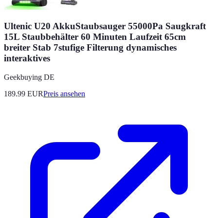
Ultenic U20 AkkuStaubsauger 55000Pa Saugkraft
15L Staubbehälter 60 Minuten Laufzeit 65cm
breiter Stab 7stufige Filterung dynamisches
interaktives
Geekbuying DE
189.99
EUR
Preis ansehen