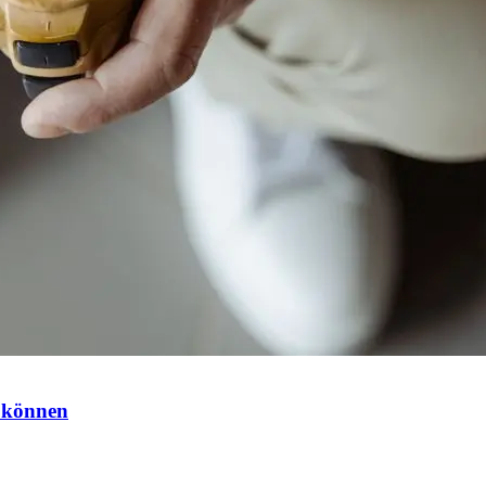
n können