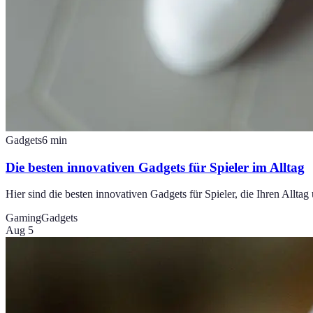
Gadgets
6
min
Die besten innovativen Gadgets für Spieler im Alltag
Hier sind die besten innovativen Gadgets für Spieler, die Ihren Alltag
Gaming
Gadgets
Aug 5