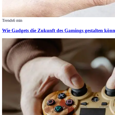
Trends
6
min
Wie Gadgets die Zukunft des Gamings gestalten kön