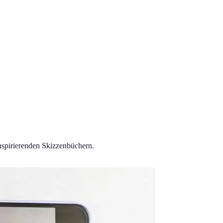
inspirierenden Skizzenbüchern.