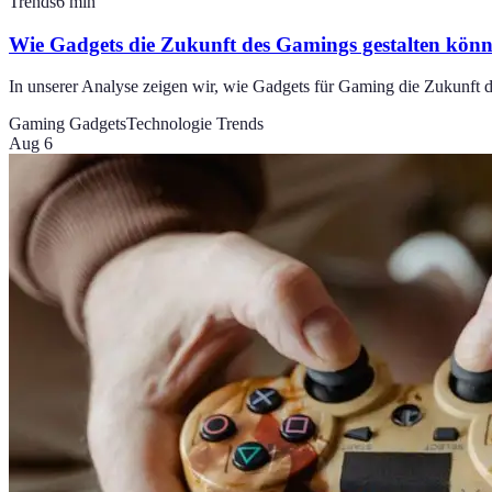
Trends
6
min
Wie Gadgets die Zukunft des Gamings gestalten kön
In unserer Analyse zeigen wir, wie Gadgets für Gaming die Zukunft d
Gaming Gadgets
Technologie Trends
Aug 6