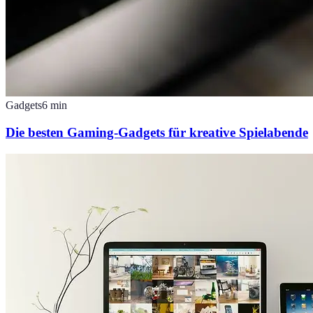
Gadgets
6
min
Die besten Gaming-Gadgets für kreative Spielabende