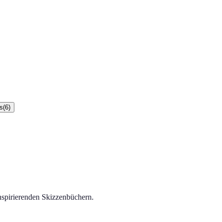
s
(
6
)
inspirierenden Skizzenbüchern.