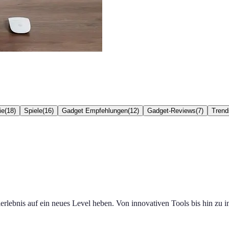
ie
(
18
)
Spiele
(
16
)
Gadget Empfehlungen
(
12
)
Gadget-Reviews
(
7
)
Trend
erlebnis auf ein neues Level heben. Von innovativen Tools bis hin zu 