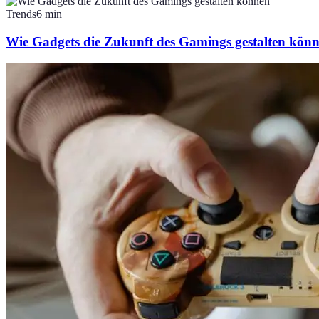
Trends
6
min
Wie Gadgets die Zukunft des Gamings gestalten kön