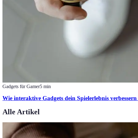
Gadgets für Gamer
5
min
Wie interaktive Gadgets dein Spielerlebnis verbesser
Alle Artikel